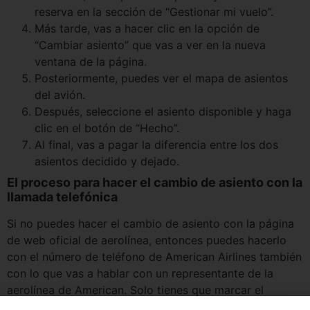
reserva en la sección de “Gestionar mi vuelo”.
Más tarde, vas a hacer clic en la opción de
“Cambiar asiento” que vas a ver en la nueva
ventana de la página.
Posteriormente, puedes ver el mapa de asientos
del avión.
Después, seleccione el asiento disponible y haga
clic en el botón de “Hecho”.
Al final, vas a pagar la diferencia entre los dos
asientos decidido y dejado.
El proceso para hacer el cambio de asiento con la
llamada telefónica
Si no puedes hacer el cambio de asiento con la página
de web oficial de aerolínea, entonces puedes hacerlo
con el número de teléfono de American Airlines también
con lo que vas a hablar con un representante de la
aerolínea de American. Solo tienes que marcar el
número de teléfono de la aerolínea de American que es